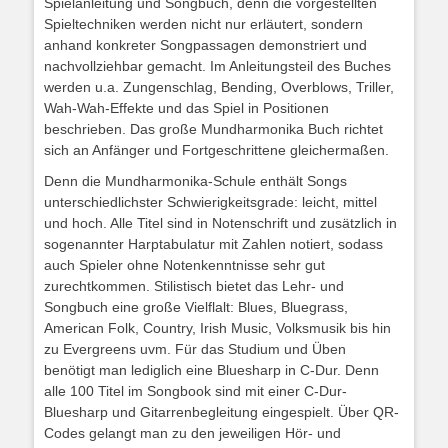
Spielanleitung und Songbuch, denn die vorgestellten
Spieltechniken werden nicht nur erläutert, sondern
anhand konkreter Songpassagen demonstriert und
nachvollziehbar gemacht. Im Anleitungsteil des Buches
werden u.a. Zungenschlag, Bending, Overblows, Triller,
Wah-Wah-Effekte und das Spiel in Positionen
beschrieben. Das große Mundharmonika Buch richtet
sich an Anfänger und Fortgeschrittene gleichermaßen.
Denn die Mundharmonika-Schule enthält Songs
unterschiedlichster Schwierigkeitsgrade: leicht, mittel
und hoch. Alle Titel sind in Notenschrift und zusätzlich in
sogenannter Harptabulatur mit Zahlen notiert, sodass
auch Spieler ohne Notenkenntnisse sehr gut
zurechtkommen. Stilistisch bietet das Lehr- und
Songbuch eine große Vielflalt: Blues, Bluegrass,
American Folk, Country, Irish Music, Volksmusik bis hin
zu Evergreens uvm. Für das Studium und Üben
benötigt man lediglich eine Bluesharp in C-Dur. Denn
alle 100 Titel im Songbook sind mit einer C-Dur-
Bluesharp und Gitarrenbegleitung eingespielt. Über QR-
Codes gelangt man zu den jeweiligen Hör- und