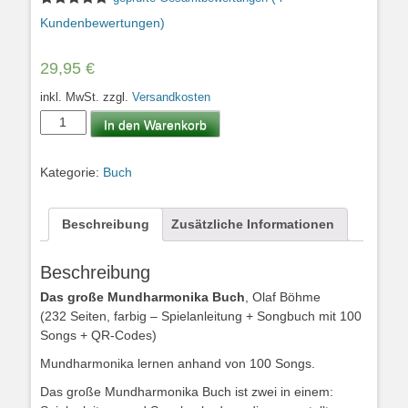
Bewertet mit
4
Kundenbewertungen)
5.00
von 5,
basierend
auf
29,95
€
Kundenbewertungen
inkl. MwSt.
zzgl.
Versandkosten
Das
In den Warenkorb
große
Mundharmonika-
Kategorie:
Buch
Buch
Menge
Beschreibung
Zusätzliche Informationen
Beschreibung
Das große Mundharmonika Buch
, Olaf Böhme
(232 Seiten, farbig – Spielanleitung + Songbuch mit 100
Songs + QR-Codes)
Mundharmonika lernen anhand von 100 Songs.
Das große Mundharmonika Buch ist zwei in einem: