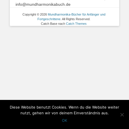
info@mundharmonikabuch.de
Copyright © 2026
Mundharmonika-Bücher für Anfänger und
Fortgeschrittene
. All Rights Reserved.
Catch Base nach
Catch Themes
Diese Website benutzt Cookies. Wenn du die Website weiter
nutzt, gehen wir von deinem Einverständnis aus.
OK